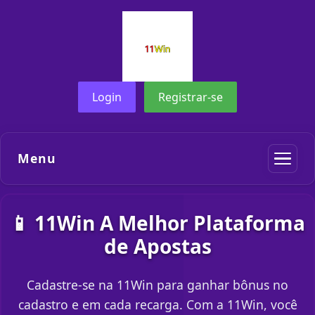
Login
Registrar-se
Menu
📱 11Win A Melhor Plataforma
de Apostas
Cadastre-se na 11Win para ganhar bônus no
cadastro e em cada recarga. Com a 11Win, você