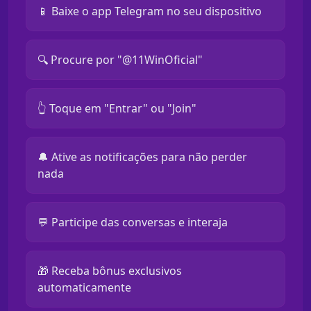
📱 Baixe o app Telegram no seu dispositivo
🔍 Procure por "@11WinOficial"
👆 Toque em "Entrar" ou "Join"
🔔 Ative as notificações para não perder
nada
💬 Participe das conversas e interaja
🎁 Receba bônus exclusivos
automaticamente