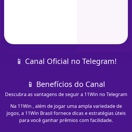
📱 Canal Oficial no Telegram!
📱 Benefícios do Canal
Descubra as vantagens de seguir a 11Win no Telegram
Na 11Win , além de jogar uma ampla variedade de
jogos, a 11Win Brasil fornece dicas e estratégias úteis
para você ganhar prêmios com facilidade.