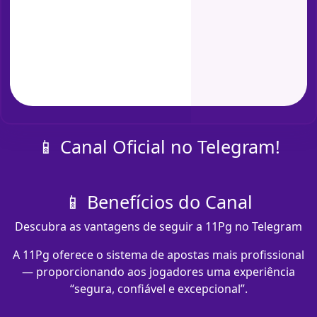
📱 Canal Oficial no Telegram!
📱 Benefícios do Canal
Descubra as vantagens de seguir a 11Pg no Telegram
A 11Pg oferece o sistema de apostas mais profissional
— proporcionando aos jogadores uma experiência
“segura, confiável e excepcional”.