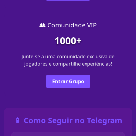
👥 Comunidade VIP
1000+
Junte-se a uma comunidade exclusiva de
jogadores e compartilhe experiências!
Entrar Grupo
📱 Como Seguir no Telegram