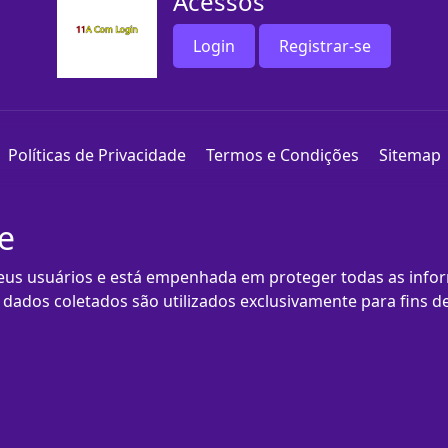
Acessos
Login
Registrar-se
Políticas de Privacidade
Termos e Condições
Sitemap
de
seus usuários e está empenhada em proteger todas as info
dados coletados são utilizados exclusivamente para fins d