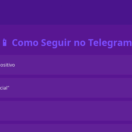
📱 Como Seguir no Telegram
ositivo
ial"