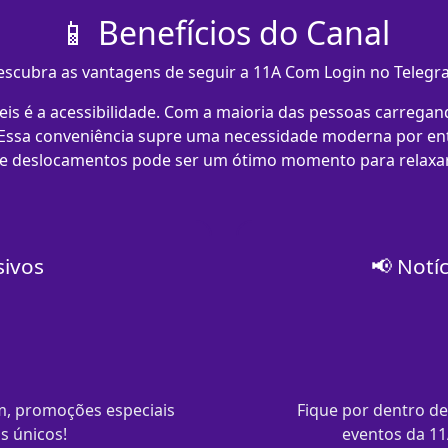
📱 Benefícios do Canal
scubra as vantagens de seguir a 11A Com Login no Teleg
eis é a acessibilidade. Com a maioria das pessoas carrega
. Essa conveniência supre uma necessidade moderna por e
nte deslocamentos pode ser um ótimo momento para relaxa
sivos
📢 Notí
m, promoções especiais
Fique por dentro d
s únicos!
eventos da 11