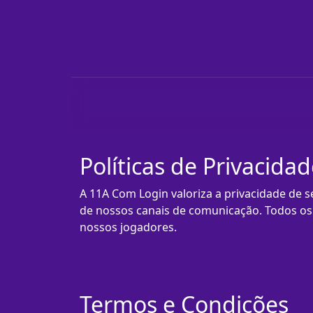
Políticas de Privacida
A 11A Com Login valoriza a privacidade de 
de nossos canais de comunicação. Todos os 
nossos jogadores.
Termos e Condições