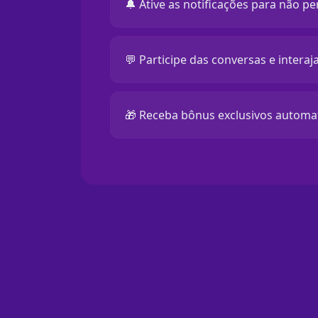
🔔 Ative as notificações para não p
💬 Participe das conversas e interaj
🎁 Receba bônus exclusivos autom