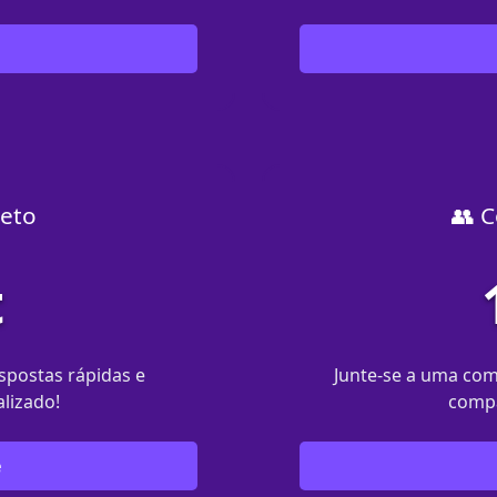
reto
👥 
t
espostas rápidas e
Junte-se a uma com
lizado!
compa
e