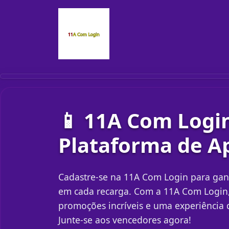
📱 11A Com Logi
Plataforma de A
Cadastre-se na 11A Com Login para gan
em cada recarga. Com a 11A Com Login,
promoções incríveis e uma experiência d
Junte-se aos vencedores agora!