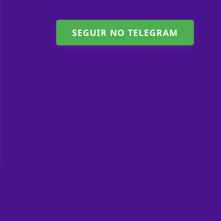
SEGUIR NO TELEGRAM