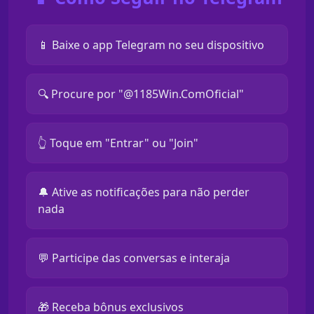
📱 Baixe o app Telegram no seu dispositivo
🔍 Procure por "@1185Win.ComOficial"
👆 Toque em "Entrar" ou "Join"
🔔 Ative as notificações para não perder
nada
💬 Participe das conversas e interaja
🎁 Receba bônus exclusivos