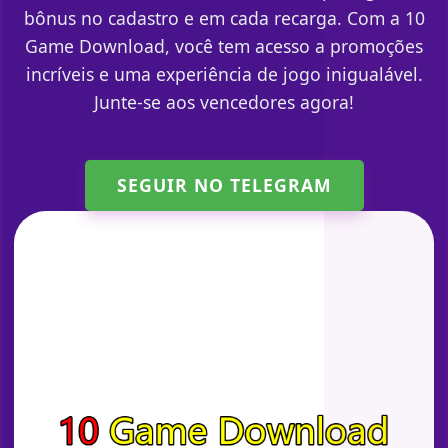
bônus no cadastro e em cada recarga. Com a 10
Game Download, você tem acesso a promoções
incríveis e uma experiência de jogo inigualável.
Junte-se aos vencedores agora!
SEGUIR NO TELEGRAM