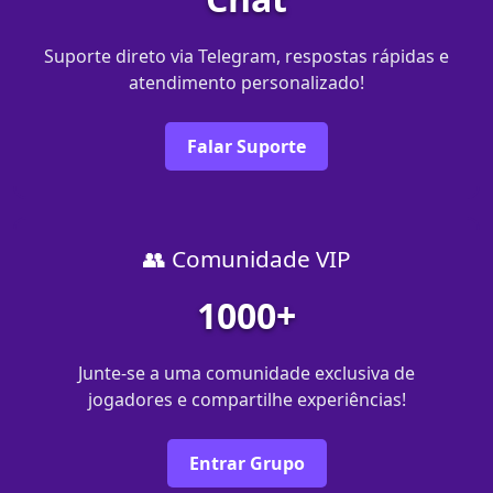
Suporte direto via Telegram, respostas rápidas e
atendimento personalizado!
Falar Suporte
👥 Comunidade VIP
1000+
Junte-se a uma comunidade exclusiva de
jogadores e compartilhe experiências!
Entrar Grupo